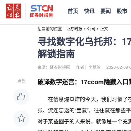
首页
快讯
要闻
股市
您当前的位置：
证券时报
>
公司
>
正文
寻找数字化乌托邦：17
解锁指南
来源：证券时报网
作者：李慧玲
2026-02-09 
破译数字迷宫：17ccom隐藏入
点赞
在信息爆💥炸的今天，我们习惯了
张、流连忘返的“宝藏”，往往藏在那些平
对于某些圈子的人来说，就像是一个充