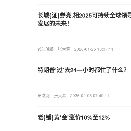
长城{证}券亮.相2025可持续全球
发展的未来！
钱江晚报
张大春
2026-01-25 13:37:11
特朗普‘过’去24—小时都忙了什么？（20
安徽网
张大春
2026-02-03 07:49:11
老{铺}黄‘金’涨价10%至12%