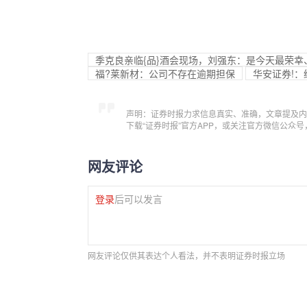
季克良亲临{品}酒会现场，刘强东：是今天最荣
福?莱新材：公司不存在逾期担保
华安证券!
声明：证券时报力求信息真实、准确，文章提及内
下载“证券时报”官方APP，或关注官方微信公众
网友评论
登录
后可以发言
网友评论仅供其表达个人看法，并不表明证券时报立场